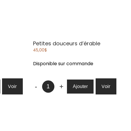
Petites douceurs d’érable
45,00
$
Disponible sur commande
quantité
-
+
Voir
Voir
Ajouter
de
Petites
douceurs
d'érable