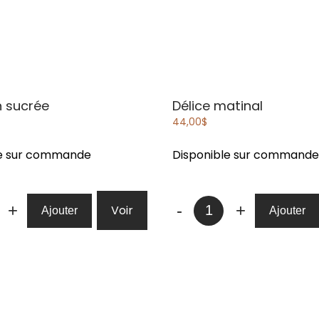
n sucrée
Délice matinal
44,00
$
le sur commande
Disponible sur commande
té
quantité
+
-
+
Voir
Ajouter
Ajouter
de
on
Délice
matinal