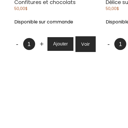
Confitures et chocolats
Délice s
50,00
$
50,00
$
Disponible sur commande
Disponib
quantité
quanti
-
+
-
Voir
Ajouter
de
de
Confitures
Délice
et
sucré
chocolats