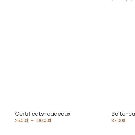
Certificats-cadeaux
Boite-c
Plage
25,00
$
–
100,00
$
37,00
$
de
prix :