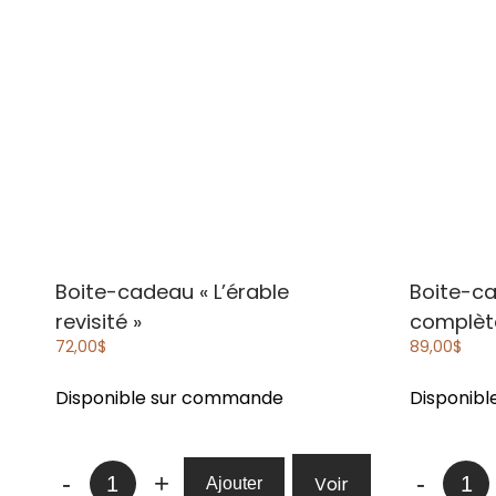
Boite-cadeau
« L’érable
Boite-c
revisité »
complèt
72,00
$
89,00
$
Disponible sur commande
Disponib
quantité
quanti
-
+
-
Voir
Ajouter