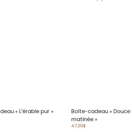
adeau
« L’érable pur »
Boite-cadeau
« Douce
matinée »
47,00
$