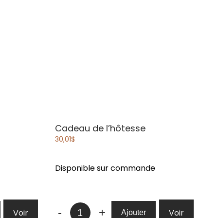
Cadeau de l’hôtesse
30,01
$
Disponible sur commande
quantité
-
+
Voir
Voir
Ajouter