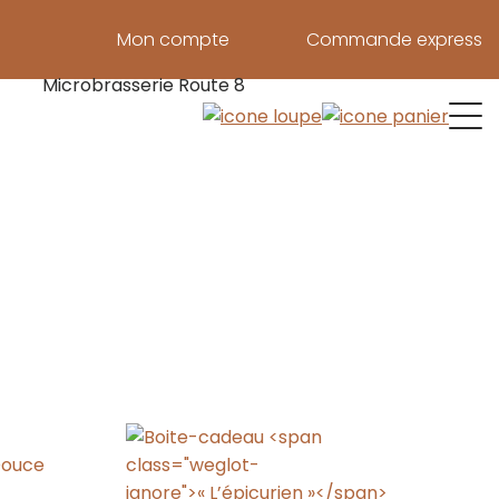
Mon compte
Commande express
Microbrasserie Route 8
Plus de 50 points de ventes