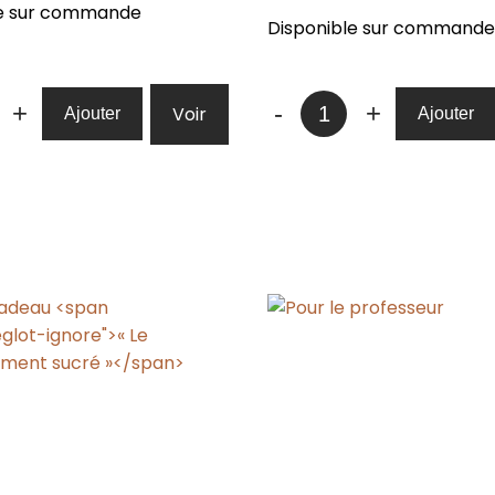
le sur commande
Disponible sur commande
té
quantité
+
-
+
Voir
Ajouter
Ajouter
de
Boite-
u
cadeau
le
"Douce
matinée"