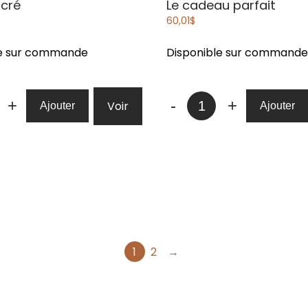
ucré
Le cadeau parfait
60,01
$
le sur commande
Disponible sur commande
té
quantité
+
-
+
Voir
Ajouter
Ajouter
de
Le
cadeau
parfait
1
2
→