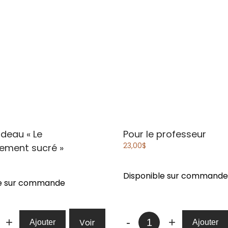
adeau
« Le
Pour le professeur
23,00
$
ement sucré »
Disponible sur commande
le sur commande
té
quantité
+
-
+
Voir
Ajouter
Ajouter