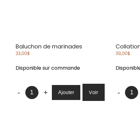
Baluchon de marinades
Collatio
33,00
$
39,00
$
Disponible sur commande
Disponib
quantité
quanti
-
+
-
Voir
Ajouter
de
de
Baluchon
Collati
de
sucrée
marinades