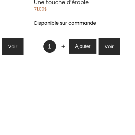
Une touche d’érable
71,00
$
Disponible sur commande
quantité
-
+
Voir
Voir
Ajouter
de
Une
touche
d’érable