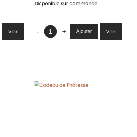
Disponible sur commande
quantité
-
+
Voir
Voir
Ajouter
de
Boite-
cadeau
"L'épicurien"