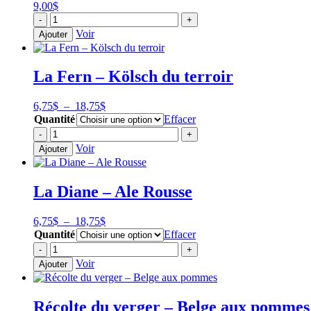
9,00
$
quantité
-
+
de
Voir
Ajouter
La
Saison
Érable
La Fern – Kölsch du terroir
-
Ambrée
à
Plage
6,75
$
–
18,75
$
l'érable
de
Quantité
Effacer
prix :
quantité
-
+
6,75$
de
Voir
Ajouter
à
La
18,75$
Fern
-
La Diane – Ale Rousse
Kölsch
du
terroir
Plage
6,75
$
–
18,75
$
de
Quantité
Effacer
prix :
quantité
-
+
6,75$
de
Voir
Ajouter
à
La
18,75$
Diane
-
Récolte du verger – Belge aux pommes
Ale