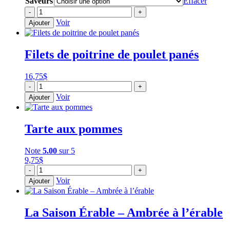
Saveurs
Effacer
prix :
quantité
-
+
7,00$
de
Voir
Ajouter
à
Saucisses
10,25$
variées
Filets de poitrine de poulet panés
16,75
$
quantité
-
+
de
Voir
Ajouter
Filets
de
poitrine
Tarte aux pommes
de
poulet
panés
Note
5.00
sur 5
9,75
$
quantité
-
+
de
Voir
Ajouter
Tarte
aux
pommes
La Saison Érable – Ambrée à l’érable