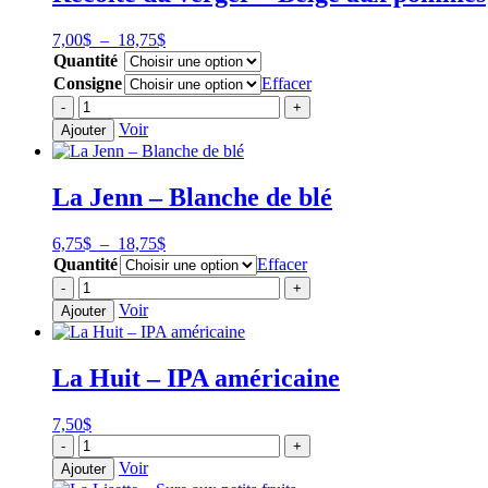
Rousse
Plage
7,00
$
–
18,75
$
de
Quantité
prix :
Consigne
Effacer
7,00$
quantité
-
+
à
de
Voir
Ajouter
18,75$
Récolte
du
verger
La Jenn – Blanche de blé
-
Belge
aux
Plage
6,75
$
–
18,75
$
pommes
de
Quantité
Effacer
prix :
quantité
-
+
6,75$
de
Voir
Ajouter
à
La
18,75$
Jenn
-
La Huit – IPA américaine
Blanche
de
blé
7,50
$
quantité
-
+
de
Voir
Ajouter
La