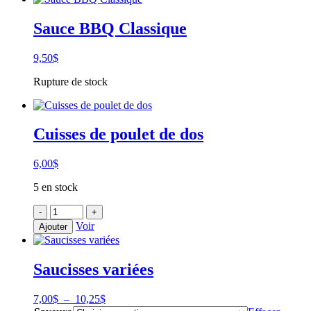
Sauce BBQ Classique
9,50
$
Rupture de stock
Cuisses de poulet de dos
6,00
$
5 en stock
quantité
-
+
de
Voir
Ajouter
Cuisses
de
poulet
Saucisses variées
de
dos
Plage
7,00
$
–
10,25
$
de