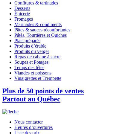
Confitures & tartinades
Desserts
Épicerie
Fromages
Marinades & condiments
Pâtes & sauces réconfortantes
Pâtés, Tourtières et Quiches
Plats préparés
Produits d’érable
Produits du verger
Repas de cabane à sucre
Soupes et Potages
Temps des fêtes
Viandes et poissons
Vinaigrettes et Trempette
Plus de 50 points de ventes
Partout au Québec
Nous contacter
Heures d’ouvertures
Liste des prix