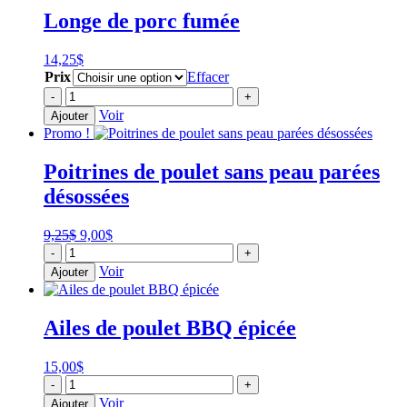
Longe de porc fumée
14,25
$
Prix
Effacer
quantité
-
+
de
Voir
Ajouter
Longe
Promo !
de
porc
Poitrines de poulet sans peau parées
fumée
désossées
Le
Le
9,25
$
9,00
$
quantité
prix
prix
-
+
de
initial
actuel
Voir
Ajouter
Poitrines
était :
est :
de
9,25$.
9,00$.
poulet
Ailes de poulet BBQ épicée
sans
peau
parées
15,00
$
désossées
quantité
-
+
de
Voir
Ajouter