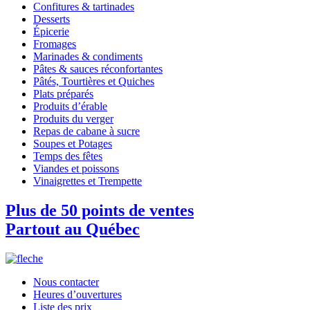
Confitures & tartinades
Desserts
Épicerie
Fromages
Marinades & condiments
Pâtes & sauces réconfortantes
Pâtés, Tourtières et Quiches
Plats préparés
Produits d’érable
Produits du verger
Repas de cabane à sucre
Soupes et Potages
Temps des fêtes
Viandes et poissons
Vinaigrettes et Trempette
Plus de 50 points de ventes
Partout au Québec
Nous contacter
Heures d’ouvertures
Liste des prix