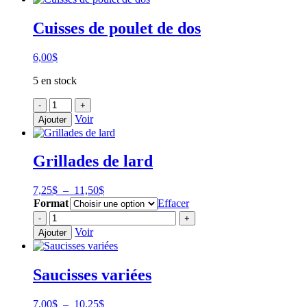
Cuisses de poulet de dos
6,00
$
5 en stock
quantité
-
+
de
Voir
Ajouter
Cuisses
de
poulet
Grillades de lard
de
dos
Plage
7,25
$
–
11,50
$
de
Format
Effacer
prix :
quantité
-
+
7,25$
de
Voir
Ajouter
à
Grillades
11,50$
de
lard
Saucisses variées
Plage
7,00
$
–
10,25
$