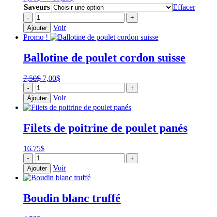
de
Saveurs
Effacer
prix :
quantité
-
+
7,00$
de
Voir
Ajouter
à
Saucisses
Promo !
10,25$
variées
Ballotine de poulet cordon suisse
Le
Le
7,50
$
7,00
$
quantité
prix
prix
-
+
de
initial
actuel
Voir
Ajouter
Ballotine
était :
est :
de
7,50$.
7,00$.
poulet
Filets de poitrine de poulet panés
cordon
suisse
16,75
$
quantité
-
+
de
Voir
Ajouter
Filets
de
poitrine
Boudin blanc truffé
de
poulet