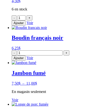
panés
4,50
$
6 en stock
quantité
-
+
de
Voir
Ajouter
Boudin
blanc
truffé
Boudin français noir
6,25
$
quantité
-
+
de
Voir
Ajouter
Boudin
français
noir
Jambon fumé
Plage
7,50
$
–
11,00
$
de
En magasin seulement
prix :
7,50$
Voir
à
11,00$