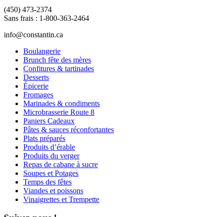
(450) 473-2374
Sans frais : 1-800-363-2464
info@constantin.ca
Boulangerie
Brunch fête des mères
Confitures & tartinades
Desserts
Épicerie
Fromages
Marinades & condiments
Microbrasserie Route 8
Paniers Cadeaux
Pâtes & sauces réconfortantes
Plats préparés
Produits d’érable
Produits du verger
Repas de cabane à sucre
Soupes et Potages
Temps des fêtes
Viandes et poissons
Vinaigrettes et Trempette