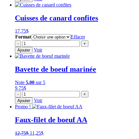
Ailes
de
poulet
Cuisses de canard confites
BBQ
épicée
17,75
$
Format
Effacer
quantité
-
+
de
Voir
Ajouter
Cuisses
de
canard
Bavette de boeuf marinée
confites
Note
5.00
sur 5
9,75
$
quantité
-
+
de
Voir
Ajouter
Bavette
Promo !
de
boeuf
Faux-filet de boeuf AA
marinée
Le
Le
12,75
$
11,25
$
prix
prix