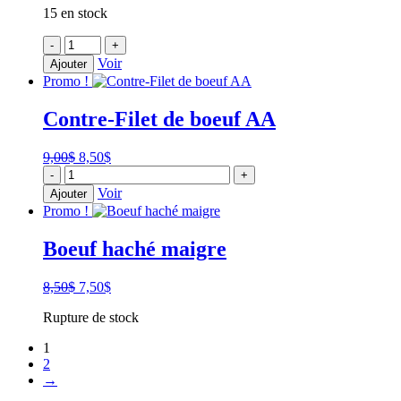
15 en stock
initial
actuel
était :
est :
quantité
-
12,75$.
+
11,25$.
de
Voir
Ajouter
Faux-
Promo !
filet
de
Contre-Filet de boeuf AA
boeuf
AA
Le
Le
9,00
$
8,50
$
quantité
prix
prix
-
+
de
initial
actuel
Voir
Ajouter
Contre-
était :
est :
Promo !
Filet
9,00$.
8,50$.
de
Boeuf haché maigre
boeuf
AA
Le
Le
8,50
$
7,50
$
prix
prix
Rupture de stock
initial
actuel
était :
est :
1
8,50$.
7,50$.
2
→