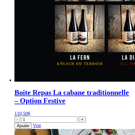
Boite Repas La cabane traditionnelle
– Option Festive
110,50
$
quantité
-
+
de
Voir
Ajouter
Boite
Repas