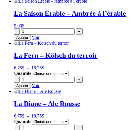
10,25$
variées
La Saison Érable – Ambrée à l’érable
9,00
$
quantité
-
+
de
Voir
Ajouter
La
Saison
Érable
La Fern – Kölsch du terroir
-
Ambrée
à
Plage
6,75
$
–
18,75
$
l'érable
de
Quantité
prix :
quantité
-
+
6,75$
de
Voir
Ajouter
à
La
18,75$
Fern
-
La Diane – Ale Rousse
Kölsch
du
terroir
Plage
6,75
$
–
18,75
$
de
Quantité
prix :
quantité
-
+