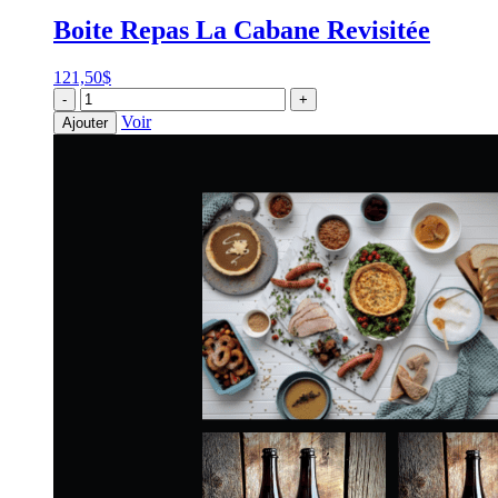
Boite Repas La Cabane Revisitée
121,50
$
quantité
-
+
de
Voir
Ajouter
Boite
Repas
La
Cabane
Revisitée