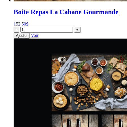
Boite Repas La Cabane Gourmande
152,50
$
quantité
-
+
de
Voir
Ajouter
Boite
Repas
La
Cabane
Gourmande