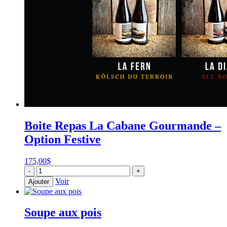
Boite Repas La Cabane Gourmande –
Option Festive
175,00
$
quantité
-
+
de
Voir
Ajouter
Boite
Repas
La
Soupe aux pois
Cabane
Gourmande