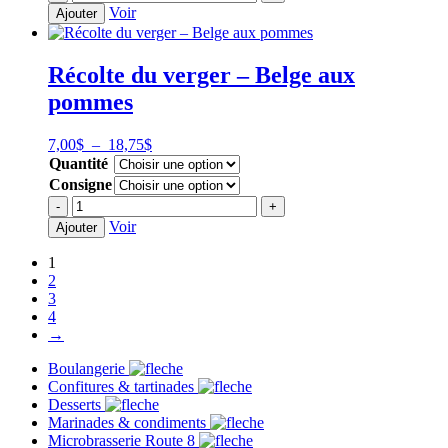
6,75$
de
Voir
Ajouter
à
La
18,75$
Diane
-
Récolte du verger – Belge aux
Ale
pommes
Rousse
Plage
7,00
$
–
18,75
$
de
Quantité
prix :
Consigne
7,00$
quantité
-
+
à
de
Voir
Ajouter
18,75$
Récolte
du
1
verger
2
-
3
Belge
4
aux
→
pommes
Boulangerie
Confitures & tartinades
Desserts
Marinades & condiments
Microbrasserie Route 8