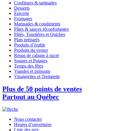
Confitures & tartinades
Desserts
Épicerie
Fromages
Marinades & condiments
Pâtes & sauces réconfortantes
Pâtés, Tourtières et Quiches
Plats préparés
Produits d’érable
Produits du verger
Repas de cabane à sucre
Soupes et Potages
Temps des fêtes
Viandes et poissons
Vinaigrettes et Trempette
Plus de 50 points de ventes
Partout au Québec
Nous contacter
Heures d’ouvertures
Liste des prix