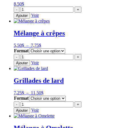
-
8,50
$
Option
quantité
-
+
Festive
de
Voir
Ajouter
Soupe
aux
pois
Mélange à crêpes
Plage
5,50
$
–
7,75
$
de
Format
prix :
quantité
-
+
5,50$
de
Voir
Ajouter
à
Mélange
7,75$
à
crêpes
Grillades de lard
Plage
7,25
$
–
11,50
$
de
Format
prix :
quantité
-
+
7,25$
de
Voir
Ajouter
à
Grillades
11,50$
de
lard
Mélange à Omelette