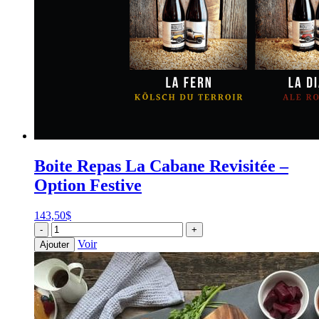
Boite Repas La Cabane Revisitée –
Option Festive
143,50
$
quantité
-
+
de
Voir
Ajouter
Boite
Repas
La
Cabane
Revisitée
-