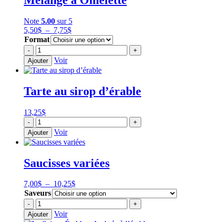
Note
5.00
sur 5
Plage
5,50
$
–
7,75
$
de
Format
prix :
quantité
-
+
5,50$
de
Voir
Ajouter
à
Mélange
7,75$
à
Omelette
Tarte au sirop d’érable
13,25
$
quantité
-
+
de
Voir
Ajouter
Tarte
au
sirop
Saucisses variées
d'érable
Plage
7,00
$
–
10,25
$
de
Saveurs
prix :
quantité
-
+
7,00$
de
Voir
Ajouter
à
Saucisses