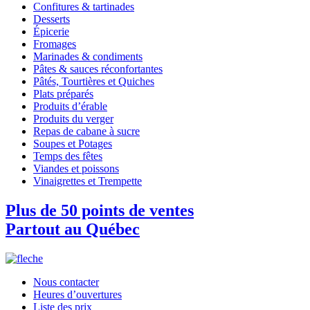
Confitures & tartinades
Desserts
Épicerie
Fromages
Marinades & condiments
Pâtes & sauces réconfortantes
Pâtés, Tourtières et Quiches
Plats préparés
Produits d’érable
Produits du verger
Repas de cabane à sucre
Soupes et Potages
Temps des fêtes
Viandes et poissons
Vinaigrettes et Trempette
Plus de 50 points de ventes
Partout au Québec
Nous contacter
Heures d’ouvertures
Liste des prix