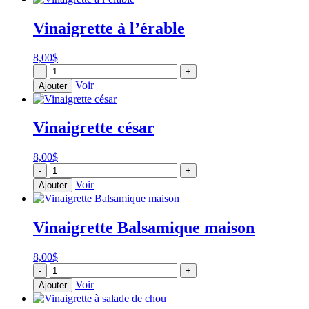
Vinaigrette à l’érable
8,00
$
quantité
-
+
de
Voir
Ajouter
Vinaigrette
à
l'érable
Vinaigrette césar
8,00
$
quantité
-
+
de
Voir
Ajouter
Vinaigrette
césar
Vinaigrette Balsamique maison
8,00
$
quantité
-
+
de
Voir
Ajouter
Vinaigrette
Balsamique