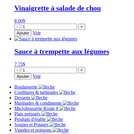
maison
Vinaigrette à salade de chou
8,00
$
quantité
-
+
de
Voir
Ajouter
Vinaigrette
à
salade
Sauce à trempette aux légumes
de
chou
7,75
$
quantité
-
+
de
Voir
Ajouter
Sauce
à
Boulangerie
trempette
Confitures & tartinades
aux
Desserts
légumes
Marinades & condiments
Microbrasserie Route 8
Plats préparés
Produits d'érable
Soupes et Potages
Viandes et poissons