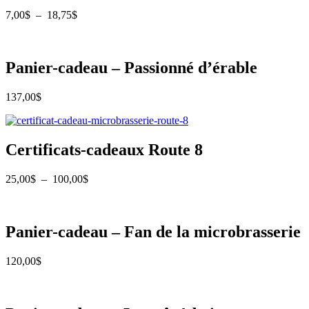
Plage
7,00
$
–
18,75
$
de
prix :
7,00$
à
Panier-cadeau – Passionné d’érable
18,75$
137,00
$
Certificats-cadeaux Route 8
Plage
25,00
$
–
100,00
$
de
prix :
25,00$
à
Panier-cadeau – Fan de la microbrasserie
100,00$
120,00
$