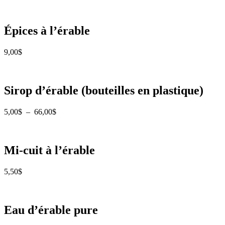
Épices à l’érable
9,00
$
Sirop d’érable (bouteilles en plastique)
Plage
5,00
$
–
66,00
$
de
prix :
5,00$
à
Mi-cuit à l’érable
66,00$
5,50
$
Eau d’érable pure