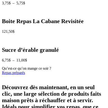
Plage
3,75
$
–
5,75
$
de
prix :
3,75$
à
Boite Repas La Cabane Revisitée
5,75$
121,50
$
Sucre d’érable granulé
Plage
6,75
$
–
11,00
$
de
Qu’est-ce qu’on mange ce soir ?
prix :
Repas préparés
6,75$
à
11,00$
Découvrez dès maintenant, en un seul
clic, une large sélection de produits faits
maison prêts à réchauffer et à servir.
Idéals pour simplifier vos repas, que ce