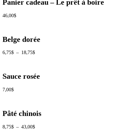
Panier cadeau – Le prêt à boire
46,00
$
Belge dorée
Plage
6,75
$
–
18,75
$
de
prix :
6,75$
à
Sauce rosée
18,75$
7,00
$
Pâté chinois
Plage
8,75
$
–
43,00
$
de
prix :