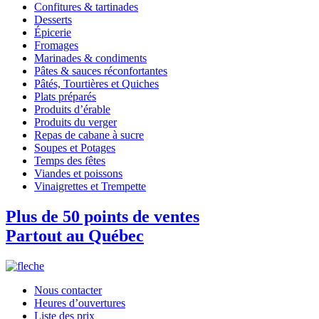
Confitures & tartinades
Desserts
Épicerie
Fromages
Marinades & condiments
Pâtes & sauces réconfortantes
Pâtés, Tourtières et Quiches
Plats préparés
Produits d’érable
Produits du verger
Repas de cabane à sucre
Soupes et Potages
Temps des fêtes
Viandes et poissons
Vinaigrettes et Trempette
Plus de 50 points de ventes
Partout au Québec
Nous contacter
Heures d’ouvertures
Liste des prix