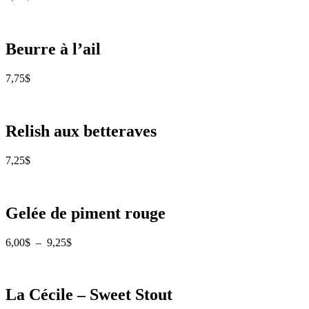
Beurre à l’ail
7,75
$
Relish aux betteraves
7,25
$
Gelée de piment rouge
Plage
6,00
$
–
9,25
$
de
prix :
6,00$
à
La Cécile – Sweet Stout
9,25$