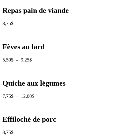
8,75$
à
Repas pain de viande
43,00$
8,75
$
Fèves au lard
Plage
5,50
$
–
9,25
$
de
prix :
5,50$
à
Quiche aux légumes
9,25$
Plage
7,75
$
–
12,00
$
de
prix :
7,75$
à
Effiloché de porc
12,00$
8,75
$