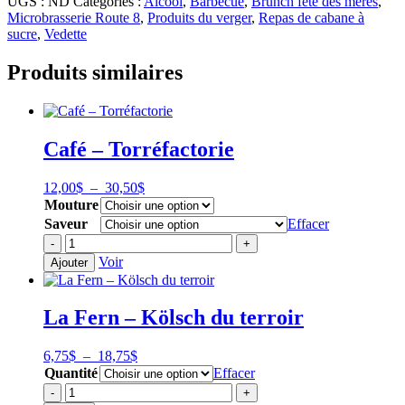
UGS :
ND
Catégories :
Alcool
,
Barbecue
,
Brunch fête des mères
,
Microbrasserie Route 8
,
Produits du verger
,
Repas de cabane à
sucre
,
Vedette
Produits similaires
Café – Torréfactorie
Plage
12,00
$
–
30,50
$
de
Mouture
prix :
Saveur
Effacer
12,00$
quantité
-
+
à
de
Voir
Ajouter
30,50$
Café
-
Torréfactorie
La Fern – Kölsch du terroir
Plage
6,75
$
–
18,75
$
de
Quantité
Effacer
prix :
quantité
-
+
6,75$