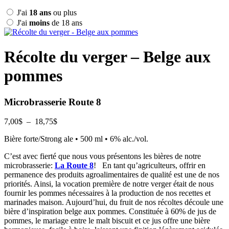
J'ai
18 ans
ou plus
J'ai
moins
de 18 ans
Récolte du verger – Belge aux
pommes
Microbrasserie Route 8
Plage
7,00
$
–
18,75
$
de
Bière forte/Strong ale • 500 ml • 6% alc./vol.
prix :
7,00$
C’est avec fierté que nous vous présentons les bières de notre
à
microbrasserie:
La Route 8
! En tant qu’agriculteurs, offrir en
18,75$
permanence des produits agroalimentaires de qualité est une de nos
priorités. Ainsi, la vocation première de notre verger était de nous
fournir les pommes nécessaires à la production de nos recettes et
marinades maison. Aujourd’hui, du fruit de nos récoltes découle une
bière d’inspiration belge aux pommes. Constituée à 60% de jus de
pommes, le mariage entre le malt biscuit et ce jus offre une bière