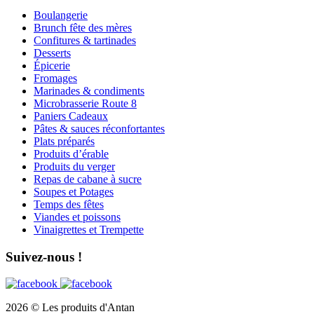
Boulangerie
Brunch fête des mères
Confitures & tartinades
Desserts
Épicerie
Fromages
Marinades & condiments
Microbrasserie Route 8
Paniers Cadeaux
Pâtes & sauces réconfortantes
Plats préparés
Produits d’érable
Produits du verger
Repas de cabane à sucre
Soupes et Potages
Temps des fêtes
Viandes et poissons
Vinaigrettes et Trempette
Suivez-nous !
2026 © Les produits d'Antan