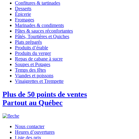
Confitures & tartinades
Desserts
Épicerie
Fromages
Marinades & condiments
Pâtes & sauces réconfortantes
Pâtés, Tourtières et Quiches
Plats préparés
Produits d’érable
Produits du verger
Repas de cabane à sucre
Soupes et Potages
Temps des fêtes
Viandes et poissons
Vinaigrettes et Trempette
Plus de 50 points de ventes
Partout au Québec
Nous contacter
Heures d’ouvertures
Liste des prix