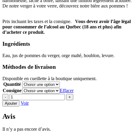
harmonieuse, facile à boire, laissant une finition légèrement acidulée.
De notre verger à votre verre, découvrez notre bière aux pommes !
Prix incluant les taxes et la consigne.
Vous devez avoir l’âge légal
pour consommer de l’alcool au Québec (18 ans et plus) afin
d’acheter ce produit.
Ingrédients
Eau, jus de pommes du verger, orge malté, houblon, levure.
Méthodes de livraison
Disponible en cueillette à la boutique uniquement.
Quantité
Consigne
Effacer
quantité
-
+
de
Voir
Ajouter
Récolte
du
Avis
verger
-
Belge
Il n’y a pas encore d’avis.
aux