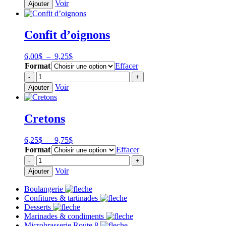
de
Voir
Ajouter
à
La
18,75$
Fern
-
Confit d’oignons
Kölsch
du
terroir
Plage
6,00
$
–
9,25
$
de
Format
Effacer
prix :
quantité
-
+
6,00$
de
Voir
Ajouter
à
Confit
9,25$
d'oignons
Cretons
Plage
6,25
$
–
9,75
$
de
Format
Effacer
prix :
quantité
-
+
6,25$
de
Voir
Ajouter
à
Cretons
9,75$
Boulangerie
Confitures & tartinades
Desserts
Marinades & condiments
Microbrasserie Route 8