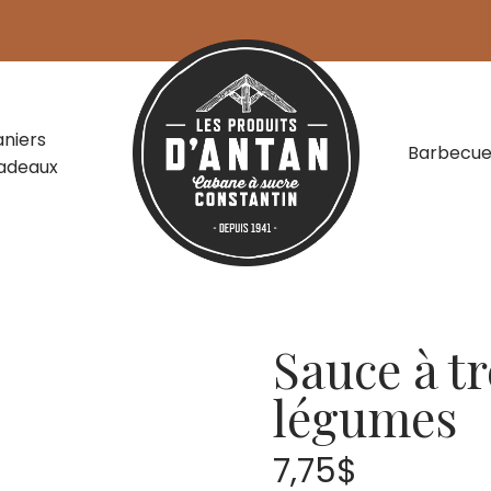
aniers
Barbecu
adeaux
es réconfortantes
Sauce à t
légumes
7,75
$