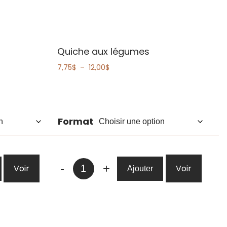
Quiche aux légumes
Plage
7,75
$
–
12,00
$
de
prix :
7,75$
à
12,00$
Format
quantité
-
+
Voir
Voir
Ajouter
de
Quiche
aux
légumes