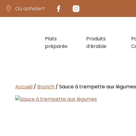
Où acheter?
Plats
Produits
P
préparés
d’érable
C
Pâtes & sauc
Accueil
/
Brunch
/ Sauce à trempette aux légumes