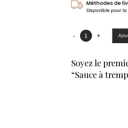
Méthodes de li
Disponible pour la 
quantité
-
+
Ajou
de
Sauce
à
Soyez le premie
trempette
aux
“Sauce à tremp
légumes