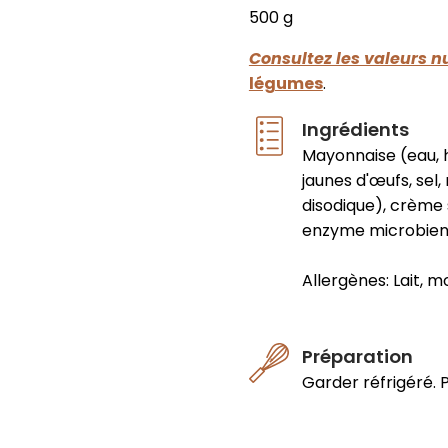
500 g
Consultez les valeurs nu
légumes
.
Ingrédients
Mayonnaise (eau, h
jaunes d'œufs, sel
disodique), crème 
enzyme microbienne
Allergènes: Lait, m
Préparation
Garder réfrigéré. P