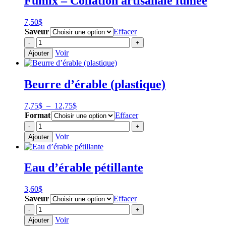
Fumix – Collation artisanale fumée
7,50
$
Saveur
Effacer
quantité
-
+
de
Voir
Ajouter
Fumix
-
Collation
Beurre d’érable (plastique)
artisanale
fumée
Plage
7,75
$
–
12,75
$
de
Format
Effacer
prix :
quantité
-
+
7,75$
de
Voir
Ajouter
à
Beurre
12,75$
d'érable
(plastique)
Eau d’érable pétillante
3,60
$
Saveur
Effacer
quantité
-
+
de
Voir
Ajouter