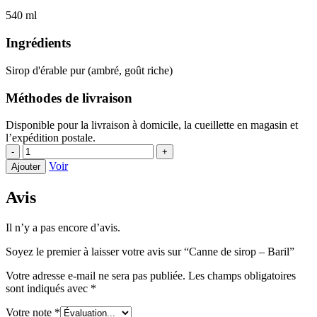
540 ml
Ingrédients
Sirop d'érable pur (ambré, goût riche)
Méthodes de livraison
Disponible pour la livraison à domicile, la cueillette en magasin et
l’expédition postale.
quantité
-
+
de
Voir
Ajouter
Canne
de
Avis
sirop
-
Baril
Il n’y a pas encore d’avis.
Soyez le premier à laisser votre avis sur “Canne de sirop – Baril”
Votre adresse e-mail ne sera pas publiée.
Les champs obligatoires
sont indiqués avec
*
Votre note
*