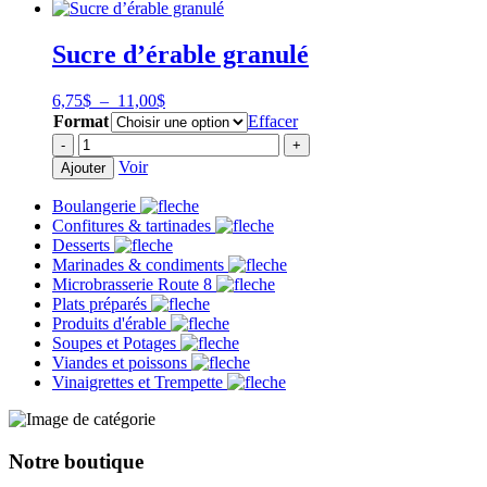
Eau
d'érable
pétillante
Sucre d’érable granulé
Plage
6,75
$
–
11,00
$
de
Format
Effacer
prix :
quantité
-
+
6,75$
de
Voir
Ajouter
à
Sucre
11,00$
d'érable
Boulangerie
granulé
Confitures & tartinades
Desserts
Marinades & condiments
Microbrasserie Route 8
Plats préparés
Produits d'érable
Soupes et Potages
Viandes et poissons
Vinaigrettes et Trempette
Notre boutique