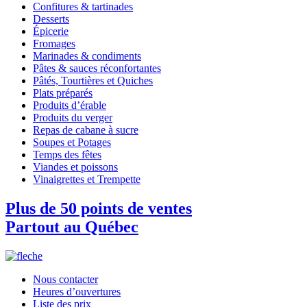
Confitures & tartinades
Desserts
Épicerie
Fromages
Marinades & condiments
Pâtes & sauces réconfortantes
Pâtés, Tourtières et Quiches
Plats préparés
Produits d’érable
Produits du verger
Repas de cabane à sucre
Soupes et Potages
Temps des fêtes
Viandes et poissons
Vinaigrettes et Trempette
Plus de 50 points de ventes
Partout au Québec
Nous contacter
Heures d’ouvertures
Liste des prix