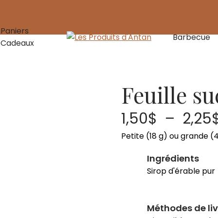
Paniers
Barbecue
Cadeaux
es réconfortantes
Feuille su
1,50
$
–
2,25
Petite (18 g) ou grande (
Ingrédients
Sirop d'érable pur
Méthodes de li