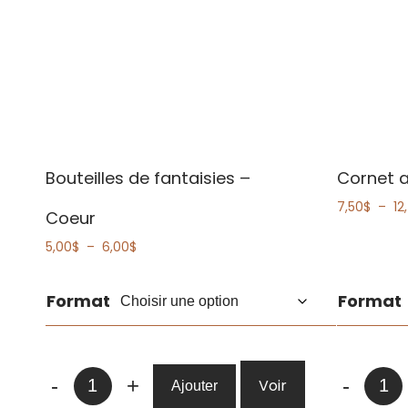
Bouteilles de fantaisies –
Cornet a
7,50
$
–
12
Coeur
Plage
5,00
$
–
6,00
$
de
prix :
Format
Format
5,00$
à
6,00$
quantité
quanti
-
+
-
Voir
Ajouter
de
de