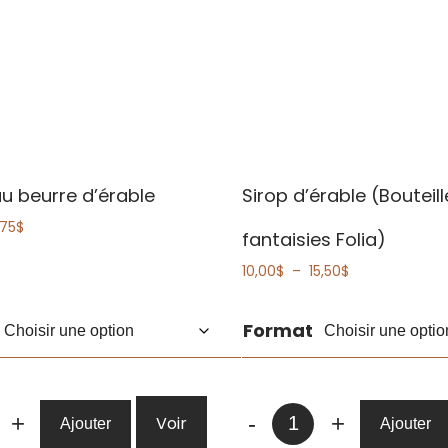
u beurre d’érable
Sirop d’érable (Bouteil
Plage
,75
$
fantaisies Folia)
de
prix :
Plage
10,00
$
–
15,50
$
7,50$
de
à
prix :
12,75$
Format
10,00$
à
15,50$
té
quantité
+
-
+
Voir
Ajouter
Ajouter
de