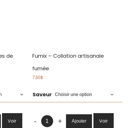
les de
Fumix – Collation artisanale
fumée
7,50
$
Saveur
quantité
-
+
Voir
Voir
Ajouter
de