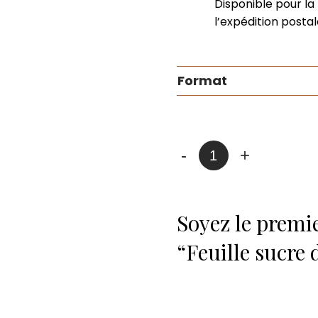
Disponible pour la 
l’expédition postal
Format
quantité
-
+
de
Feuille
sucre
Soyez le premie
d'érable
“Feuille sucre 