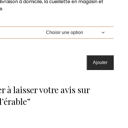
livraison à domicile, la cueillette en magasin et
2,25$
e.
Ajouter
r à laisser votre avis sur
d’érable”