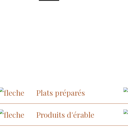
t
Sirop
d'érable
(Bouteilles
le
de
fantaisies
Folia)
Plats préparés
Produits d'érable