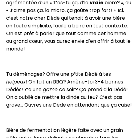
agrémentée d’un « T’as-tu ça, d’la
vraie
bière? », ou
« J’aime pas ça, la micro, ça goûte trop fort! ». Ici,
c’est notre cher Dédé qui tenait à avoir une bière
en toute simplicité, facile à boire en tout contexte.
On est prêt à parier que tout comme cet homme
au grand cœur, vous aurez envie d’en offrir à tout le
monde!
Tu déménages? Offre une p’tite Dédé à tes
helpeux
! On fait un BBQ? Amène-toi 3-4 bonnes
Dédés! Y’a une
game
ce soir? Ça prend d’la Dédé!
On a oublié de mettre la dinde au feu? C’est pas
grave… Ouvres une Dédé en attendant que ça cuise!
Bière de fermentation légère faite avec un grain
pâle, notre lager délicate va chercher tous les