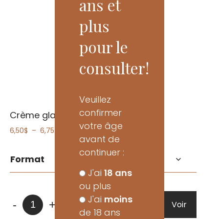
ans et
plus
pour le
consulter!
Veuillez
confirmer
Crème glacée
votre âge
Plage
6,50
$
–
6,75
$
avant de
de
prix :
continuer :
Format
6,50$
à
J'ai
18 ans
6,75$
ou plus
J'ai
moins
quantité
-
+
Voir
Ajouter
de 18 ans
de