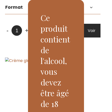
prix :
Format
7,75$
à
Ce
45,00$
produit
quantité
-
+
Voir
Ajouter
de
contient
Ragoût
de
de
boulettes
l'alcool,
vous
devez
être âgé
de 18