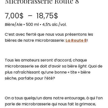
Microbrasserie Route 8
Plage
7,00
$
–
18,75
$
de
Bière/Ale • 500 ml • 4,5% alc./vol.
C’est avec fierté que nous vous présentons les
prix :
bières de notre microbrasserie:
La Route 8
!
7,00$
à
Tous les amateurs seront d’accord, chaque
microbrasserie se doit d’avoir sa bière
light
. Quoi de
18,75$
plus rafraîchissant qu’une bonne « tite » bière
sèche, parfaite pour l’été?
On a tous quelqu’un dans notre entourage, à qui l’on
parle de microbrasserie qui nous fait la grimace,