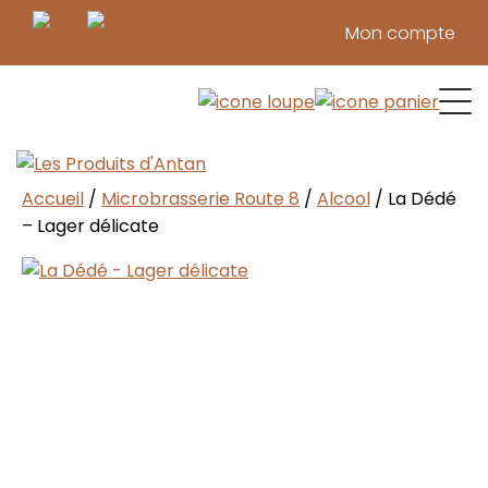
Mon compte
Confitures & tartinades
Marinades & condiments
Pâtes & sauces réconfortantes
Pâtés, Tourtières et Quiches
Produits d’érable
Produits du verger
Repas de cabane
Soupes 
Temps des f
Viandes 
Vinaigre
Accueil
/
Microbrasserie Route 8
/
Alcool
/ La Dédé
– Lager délicate