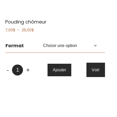
Pouding chômeur
Plage
7,00
$
–
26,00
$
de
prix :
Format
7,00$
à
26,00$
quantité
-
+
Voir
Ajouter
de
Pouding
chômeur