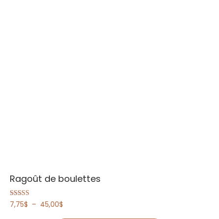
Ragoût de boulettes
Plage
Note
7,75
$
–
45,00
$
5.00
de
sur 5