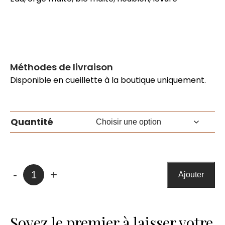
Méthodes de livraison
Disponible en cueillette à la boutique uniquement.
Quantité
quantité
-
+
Ajouter
de
La
Dédé
Soyez le premier à laisser votre
-