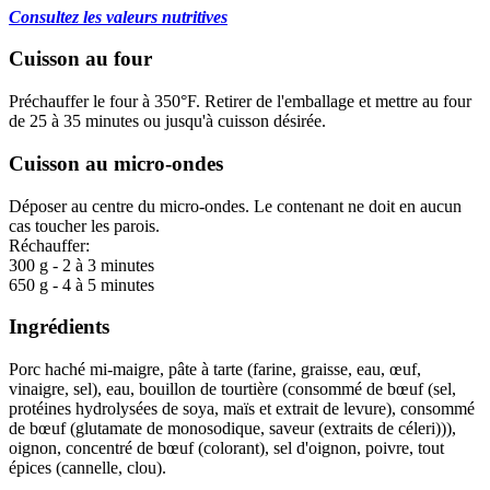
7,25$
Consultez les valeurs nutritives
à
11,75$
Cuisson au four
Préchauffer le four à 350°F. Retirer de l'emballage et mettre au four
de 25 à 35 minutes ou jusqu'à cuisson désirée.
Cuisson au micro-ondes
Déposer au centre du micro-ondes. Le contenant ne doit en aucun
cas toucher les parois.
Réchauffer:
300 g - 2 à 3 minutes
650 g - 4 à 5 minutes
Ingrédients
Porc haché mi-maigre, pâte à tarte (farine, graisse, eau, œuf,
vinaigre, sel), eau, bouillon de tourtière (consommé de bœuf (sel,
protéines hydrolysées de soya, maïs et extrait de levure), consommé
de bœuf (glutamate de monosodique, saveur (extraits de céleri))),
oignon, concentré de bœuf (colorant), sel d'oignon, poivre, tout
épices (cannelle, clou).