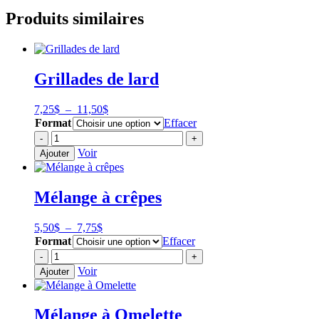
Produits similaires
Grillades de lard
Plage
7,25
$
–
11,50
$
de
Format
Effacer
prix :
quantité
-
+
7,25$
de
Voir
Ajouter
à
Grillades
11,50$
de
lard
Mélange à crêpes
Plage
5,50
$
–
7,75
$
de
Format
Effacer
prix :
quantité
-
+
5,50$
de
Voir
Ajouter
à
Mélange
7,75$
à
crêpes
Mélange à Omelette