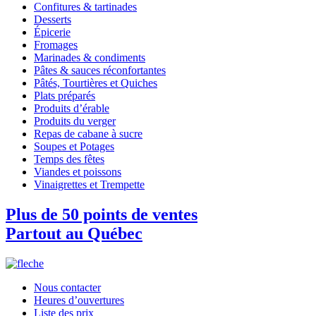
Confitures & tartinades
Desserts
Épicerie
Fromages
Marinades & condiments
Pâtes & sauces réconfortantes
Pâtés, Tourtières et Quiches
Plats préparés
Produits d’érable
Produits du verger
Repas de cabane à sucre
Soupes et Potages
Temps des fêtes
Viandes et poissons
Vinaigrettes et Trempette
Plus de 50 points de ventes
Partout au Québec
Nous contacter
Heures d’ouvertures
Liste des prix