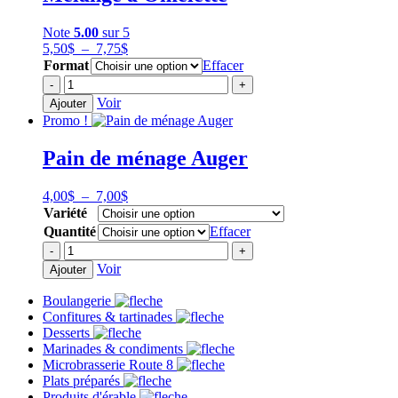
Note
5.00
sur 5
Plage
5,50
$
–
7,75
$
de
Format
Effacer
prix :
quantité
-
+
5,50$
de
Voir
Ajouter
à
Mélange
Promo !
7,75$
à
Omelette
Pain de ménage Auger
Plage
4,00
$
–
7,00
$
de
Variété
prix :
Quantité
Effacer
4,00$
quantité
-
+
à
de
Voir
Ajouter
7,00$
Pain
de
Boulangerie
ménage
Confitures & tartinades
Auger
Desserts
Marinades & condiments
Microbrasserie Route 8
Plats préparés
Produits d'érable