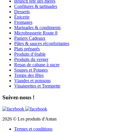
Brunch fête des mères
Confitures & tartinades
Desserts
Épicerie
Fromages
Marinades & condiments
Microbrasserie Route 8
Paniers Cadeaux
Pâtes & sauces réconfortantes
Plats préparés
Produits d’érable
Produits du verger
Repas de cabane à sucre
Soupes et Potages
Temps des fêtes
Viandes et poissons
Vinaigrettes et Trempette
Suivez-nous !
2026 © Les produits d'Antan
Termes et conditions