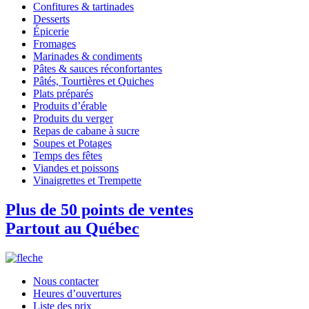
Confitures & tartinades
Desserts
Épicerie
Fromages
Marinades & condiments
Pâtes & sauces réconfortantes
Pâtés, Tourtières et Quiches
Plats préparés
Produits d’érable
Produits du verger
Repas de cabane à sucre
Soupes et Potages
Temps des fêtes
Viandes et poissons
Vinaigrettes et Trempette
Plus de 50 points de ventes
Partout au Québec
Nous contacter
Heures d’ouvertures
Liste des prix