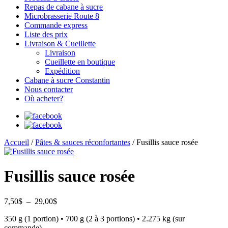
Repas de cabane à sucre
Microbrasserie Route 8
Commande express
Liste des prix
Livraison & Cueillette
Livraison
Cueillette en boutique
Expédition
Cabane à sucre Constantin
Nous contacter
Où acheter?
Accueil
/
Pâtes & sauces réconfortantes
/ Fusillis sauce rosée
Fusillis sauce rosée
Plage
7,50
$
–
29,00
$
de
350 g (1 portion) • 700 g (2 à 3 portions) • 2.275 kg (sur
prix :
commande)