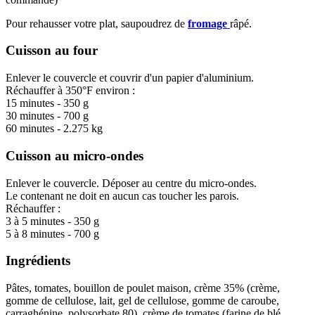
7,50$
à
Pour rehausser votre plat, saupoudrez de
fromage
râpé.
29,00$
Cuisson au four
Enlever le couvercle et couvrir d'un papier d'aluminium.
Réchauffer à 350°F environ :
15 minutes - 350 g
30 minutes - 700 g
60 minutes - 2.275 kg
Cuisson au micro-ondes
Enlever le couvercle. Déposer au centre du micro-ondes.
Le contenant ne doit en aucun cas toucher les parois.
Réchauffer :
3 à 5 minutes - 350 g
5 à 8 minutes - 700 g
Ingrédients
Pâtes, tomates, bouillon de poulet maison, crème 35% (crème,
gomme de cellulose, lait, gel de cellulose, gomme de caroube,
carraghénine, polysorbate 80), crème de tomates (farine de blé