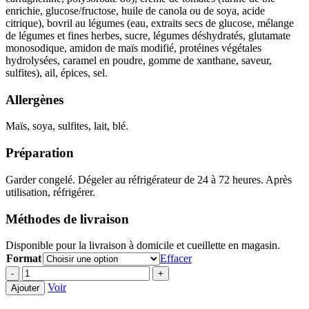
enrichie, glucose/fructose, huile de canola ou de soya, acide
citrique), bovril au légumes (eau, extraits secs de glucose, mélange
de légumes et fines herbes, sucre, légumes déshydratés, glutamate
monosodique, amidon de maïs modifié, protéines végétales
hydrolysées, caramel en poudre, gomme de xanthane, saveur,
sulfites), ail, épices, sel.
Allergènes
Maïs, soya, sulfites, lait, blé.
Préparation
Garder congelé. Dégeler au réfrigérateur de 24 à 72 heures. Après
utilisation, réfrigérer.
Méthodes de livraison
Disponible pour la livraison à domicile et cueillette en magasin.
Format
Effacer
quantité
-
+
de
Voir
Ajouter
Fusillis
sauce