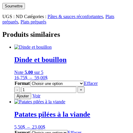
UGS :
ND
Catégories :
Pâtes & sauces réconfortantes
,
Plats
préparés
,
Plats préparés
Produits similaires
Dinde et bouillon
Note
5.00
sur 5
Plage
16,75
$
–
59,00
$
de
Format
Effacer
prix :
quantité
-
+
16,75$
de
Voir
Ajouter
à
Dinde
59,00$
et
bouillon
Patates pilées à la viande
Plage
5,50
$
–
23,00
$
de
Format
Effacer