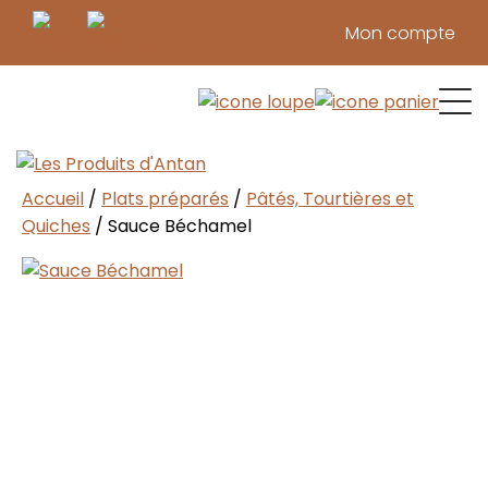
Mon compte
Confitures & tartinades
Marinades & condiments
Pâtes & sauces réconfortantes
Pâtés, Tourtières et Quiches
Produits d’érable
Produits du verger
Repas de cabane
Soupes 
Temps des f
Viandes 
Vinaigre
Accueil
/
Plats préparés
/
Pâtés, Tourtières et
Quiches
/ Sauce Béchamel