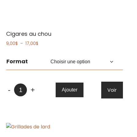
Cigares au chou
Plage
9,00
$
–
17,00
$
de
prix :
Format
9,00$
à
17,00$
quantité
-
+
Voir
Ajouter
de
Cigares
au
chou