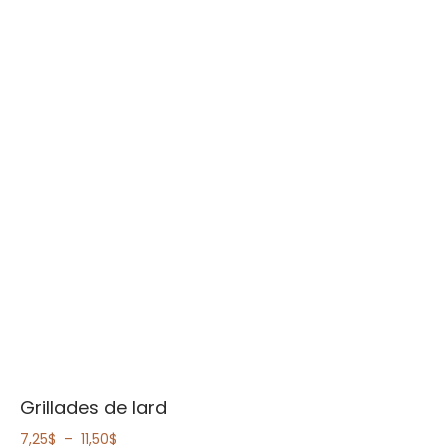
Grillades de lard
Plage
7,25
$
–
11,50
$