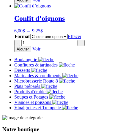
Ajouter
à
Herbes
9,25$
salées
Confit d’oignons
Plage
6,00
$
–
9,25
$
de
Format
Effacer
prix :
quantité
-
+
6,00$
de
Voir
Ajouter
à
Confit
9,25$
d'oignons
Boulangerie
Confitures & tartinades
Desserts
Marinades & condiments
Microbrasserie Route 8
Plats préparés
Produits d'érable
Soupes et Potages
Viandes et poissons
Vinaigrettes et Trempette
Notre boutique