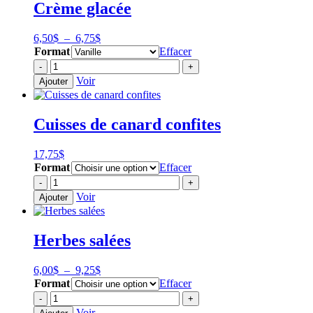
Crème glacée
Plage
6,50
$
–
6,75
$
de
Format
Effacer
prix :
quantité
-
+
6,50$
de
Voir
Ajouter
à
Crème
6,75$
glacée
Cuisses de canard confites
17,75
$
Format
Effacer
quantité
-
+
de
Voir
Ajouter
Cuisses
de
canard
Herbes salées
confites
Plage
6,00
$
–
9,25
$
de
Format
Effacer
prix :
quantité
-
+
6,00$
de
Voir