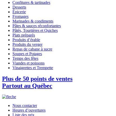
Confitures & tartinades
Desserts
Épicerie
Fromages
Marinades & condiments
Pâtes & sauces réconfortantes
Pâtés, Tourtières et Quiches
Plats préparés
Produits d’érable
Produits du verger
Repas de cabane à sucre
Soupes et Potages
Temps des fêtes
Viandes et poissons
Vinaigrettes et Trempette
Plus de 50 points de ventes
Partout au Québec
Nous contacter
Heures d’ouvertures
Liste des prix