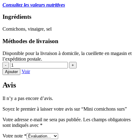
Consultez les valeurs nutritives
Ingrédients
Cornichons, vinaigre, sel
Méthodes de livraison
Disponible pour la livraison à domicile, la cueillette en magasin et
l’expédition postale.
quantité
-
+
de
Voir
Ajouter
Mini
cornichons
Avis
surs
Il n’y a pas encore d’avis.
Soyez le premier à laisser votre avis sur “Mini cornichons surs”
Votre adresse e-mail ne sera pas publiée.
Les champs obligatoires
sont indiqués avec
*
Votre note
*