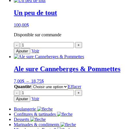
de
marinades
Un peu de tout
100,00
$
Disponible sur commande
quantité
-
+
de
Voir
Ajouter
Un
peu
de
Ale sure Canneberges & Pommettes
tout
Plage
7,00
$
–
18,75
$
de
Quantité
Effacer
prix :
quantité
-
+
7,00$
de
Voir
Ajouter
à
Ale
18,75$
sure
Boulangerie
Canneberges
Confitures & tartinades
&
Desserts
Pommettes
Marinades & condiments