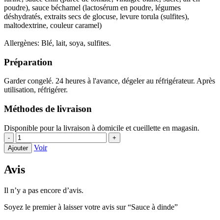
poudre), sauce béchamel (lactosérum en poudre, légumes
déshydratés, extraits secs de glocuse, levure torula (sulfites),
maltodextrine, couleur caramel)
Allergènes: Blé, lait, soya, sulfites.
Préparation
Garder congelé. 24 heures à l'avance, dégeler au réfrigérateur. Après
utilisation, réfrigérer.
Méthodes de livraison
Disponible pour la livraison à domicile et cueillette en magasin.
quantité
-
+
de
Voir
Ajouter
Sauce
à
Avis
dinde
Il n’y a pas encore d’avis.
Soyez le premier à laisser votre avis sur “Sauce à dinde”