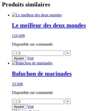
Produits similaires
Le meilleur des deux mondes
110,00
$
Disponible sur commande
quantité
-
+
de
Voir
Ajouter
Le
meilleur
des
Baluchon de marinades
deux
mondes
33,00
$
Disponible sur commande
quantité
-
+
de
Voir
Ajouter
Baluchon