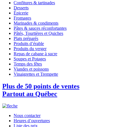
Confitures & tartinades
Desserts
Épicerie
Fromages
Marinades & condiments
Pâtes & sauces réconfortantes
Pâtés, Tourtières et Quiches
Plats préparés
Produits d’érable
Produits du verger
Repas de cabane à sucre
Soupes et Potages
Temps des fêtes
Viandes et poissons
Vinaigrettes et Trempette
Plus de 50 points de ventes
Partout au Québec
Nous contacter
Heures d’ouvertures
Liste des prix