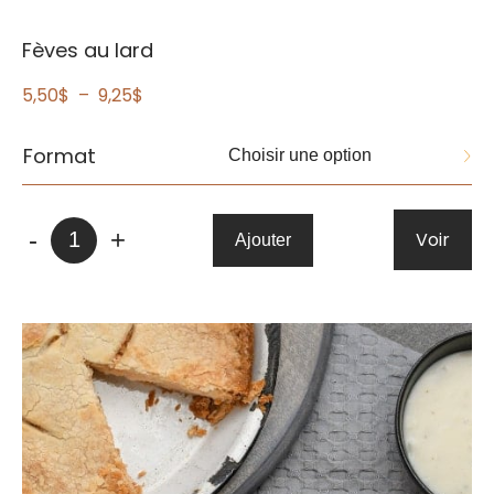
Fèves au lard
Plage
5,50
$
–
9,25
$
de
prix :
Format
5,50$
à
quantité
9,25$
-
+
Voir
Ajouter
de
Fèves
au
lard