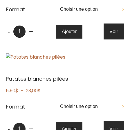
de
prix :
Format
5,50$
à
quantité
23,00$
-
+
Voir
Ajouter
de
Patates
pilées
à
la
viande
Patates blanches pilées
Plage
5,50
$
–
23,00
$
de
prix :
Format
5,50$
à
quantité
23,00$
-
+
Voir
Ajouter