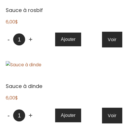
Sauce à rosbif
6,00
$
quantité
-
+
Voir
Ajouter
de
Sauce
à
rosbif
Sauce à dinde
6,00
$
quantité
-
+
Voir
Ajouter
de
Sauce