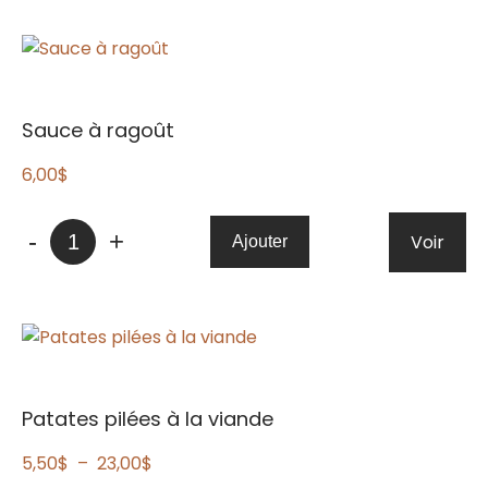
à
dinde
Sauce à ragoût
6,00
$
quantité
-
+
Voir
Ajouter
de
Sauce
à
ragoût
Patates pilées à la viande
Plage
5,50
$
–
23,00
$