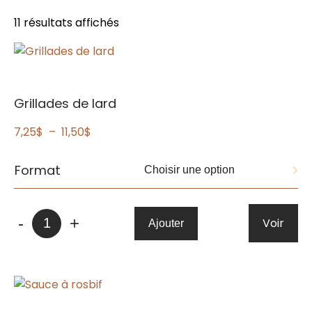
11 résultats affichés
Grillades de lard
Plage
7,25
$
–
11,50
$
de
prix :
Format
7,25$
à
quantité
11,50$
-
+
Voir
Ajouter
de
Grillades
de
lard