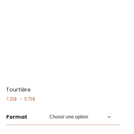
Tourtière
Plage
7,25
$
–
11,75
$
de
prix :
Format
7,25$
à
11,75$