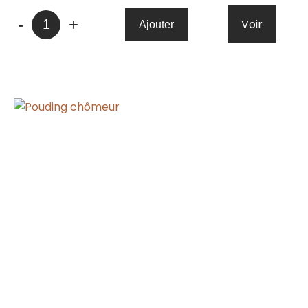
quantité
-
+
Voir
Ajouter
de
Tourtière