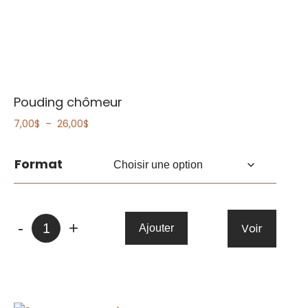
Pouding chômeur
Plage
7,00
$
–
26,00
$
de
prix :
Format
7,00$
à
26,00$
quantité
-
+
Voir
Ajouter
de
Pouding
chômeur