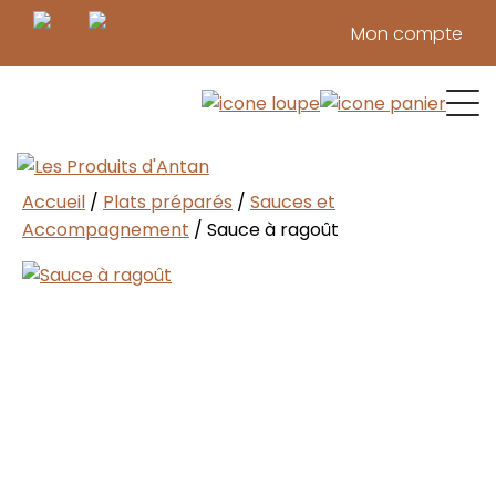
Mon compte
Confitures & tartinades
Marinades & condiments
Pâtes & sauces réconfortantes
Pâtés, Tourtières et Quiches
Produits d’érable
Produits du verger
Repas de cabane
Soupes 
Temps des f
Viandes 
Vinaigre
Accueil
/
Plats préparés
/
Sauces et
Accompagnement
/ Sauce à ragoût