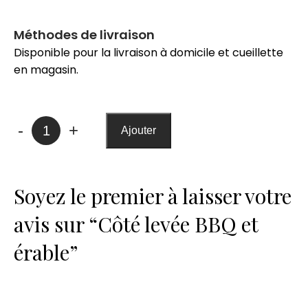
Méthodes de livraison
Disponible pour la livraison à domicile et cueillette
en magasin.
quantité
-
+
Ajouter
de
Côté
levée
Soyez le premier à laisser votre
BBQ
et
avis sur “Côté levée BBQ et
érable
érable”