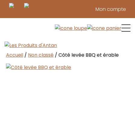
Mon compte
Confitures & tartinades
Marinades & condiments
Pâtes & sauces réconfortantes
Pâtés, Tourtières et Quiches
Produits d’érable
Produits du verger
Repas de cabane
Soupes 
Temps des f
Viandes 
Vinaigre
Accueil
/
Non classé
/ Côté levée BBQ et érable