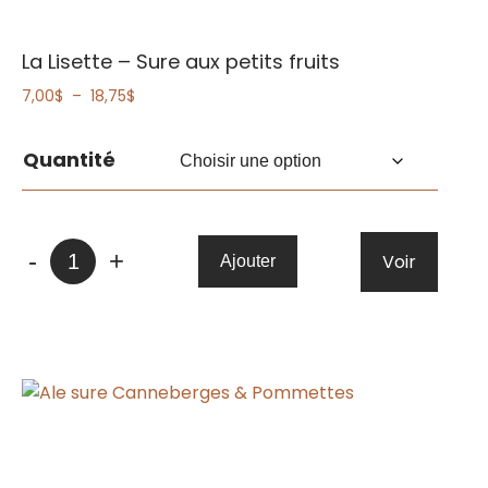
La Lisette – Sure aux petits fruits
Plage
7,00
$
–
18,75
$
de
prix :
Quantité
7,00$
à
18,75$
quantité
-
+
Voir
Ajouter
de
La
Lisette
-
Sure
aux
petits
fruits