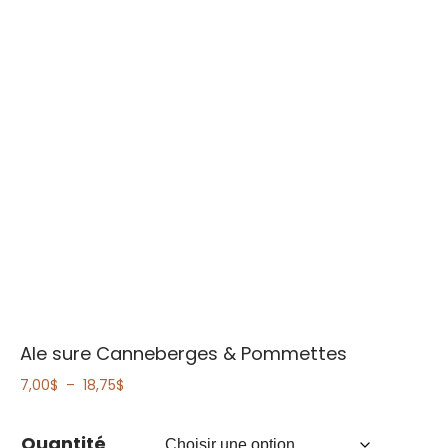
Ale sure Canneberges & Pommettes
Plage
7,00
$
–
18,75
$
de
prix :
Quantité
7,00$