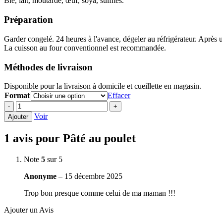
Blé, lait, moutarde, œuf, soya, sulfites.
Préparation
Garder congelé. 24 heures à l'avance, dégeler au réfrigérateur. Après uti
La cuisson au four conventionnel est recommandée.
Méthodes de livraison
Disponible pour la livraison à domicile et cueillette en magasin.
Format
Effacer
quantité
-
+
de
Voir
Ajouter
Pâté
au
1 avis pour
Pâté au poulet
poulet
Note
5
sur 5
Anonyme
–
15 décembre 2025
Trop bon presque comme celui de ma maman !!!
Ajouter un Avis