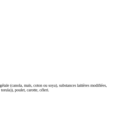
végétale (canola, maïs, coton ou soya), substances laitières modifiées,
ula)), poulet, carotte, céleri.