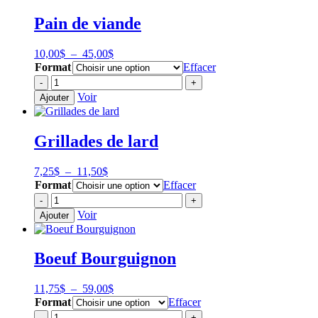
Pain de viande
Plage
10,00
$
–
45,00
$
de
Format
Effacer
prix :
quantité
-
+
10,00$
de
Voir
Ajouter
à
Pain
45,00$
de
viande
Grillades de lard
Plage
7,25
$
–
11,50
$
de
Format
Effacer
prix :
quantité
-
+
7,25$
de
Voir
Ajouter
à
Grillades
11,50$
de
lard
Boeuf Bourguignon
Plage
11,75
$
–
59,00
$
de
Format
Effacer
prix :
quantité
-
+