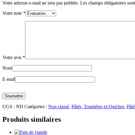
Votre adresse e-mail ne sera pas publiée.
Les champs obligatoires son
Votre note
*
Votre avis
*
Nom
E-mail
UGS :
ND
Catégories :
Non classé
,
Pâtés, Tourtières et Quiches
,
Pâté
Produits similaires