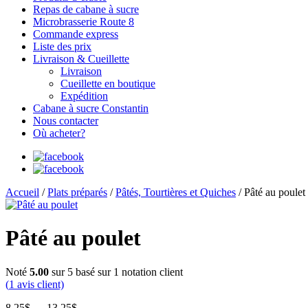
Repas de cabane à sucre
Microbrasserie Route 8
Commande express
Liste des prix
Livraison & Cueillette
Livraison
Cueillette en boutique
Expédition
Cabane à sucre Constantin
Nous contacter
Où acheter?
Accueil
/
Plats préparés
/
Pâtés, Tourtières et Quiches
/ Pâté au poulet
Pâté au poulet
Noté
5.00
sur 5 basé sur
1
notation client
(
1
avis client)
Plage
8,25
$
–
13,25
$