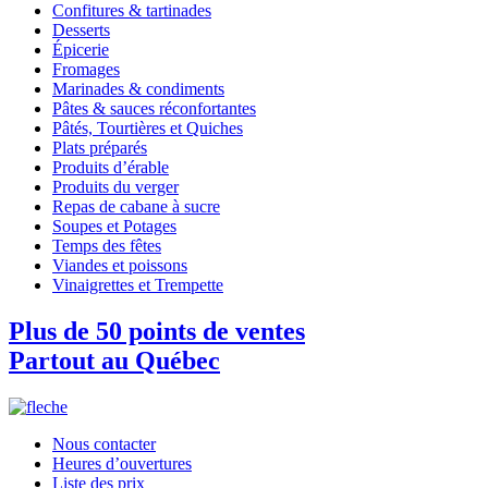
Confitures & tartinades
Desserts
Épicerie
Fromages
Marinades & condiments
Pâtes & sauces réconfortantes
Pâtés, Tourtières et Quiches
Plats préparés
Produits d’érable
Produits du verger
Repas de cabane à sucre
Soupes et Potages
Temps des fêtes
Viandes et poissons
Vinaigrettes et Trempette
Plus de 50 points de ventes
Partout au Québec
Nous contacter
Heures d’ouvertures
Liste des prix